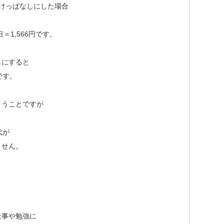
けっぱなしにした場合
日＝1,566円です。
しにすると
です。
とうことですが
代が
ません。
仕事や勉強に