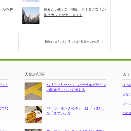
ールを解
住みたい街3位「池袋」とオタク女子が
集うカフェやアニメイト
福祉のまちづくりにおける日本の欠点
人気の記事
カテ
アウト
バリアフリーやユニバーサルデザイン
はじ
の問題点について考える
まち
スキ
につな
バーガーキングのポテトは「うまい」
か「まずい」か
その