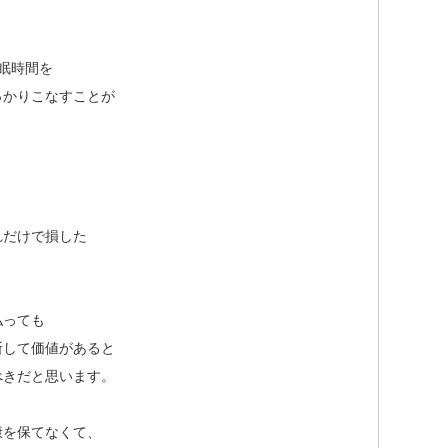
睡眠時間を
っかりこなすことが
れだけで損した
払っても
断して価値があると
べきだと思います。
康を保てなくて、