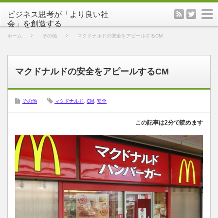
rss
twitter
m
ホーム
その他
マクドナルドの安全をアピールするCM
マクドナルドの安全をアピールするCM
その他
マクドナルド
,
CM
,
安全
この記事は2分で読めます