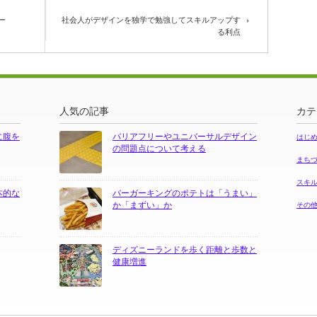
ー
社会人がデザインを独学で勉強してスキルアップす
る利点
人気の記事
カテ
に腹を
バリアフリーやユニバーサルデザイン
はじ
の問題点について考える
まち
スキ
本的な
バーガーキングのポテトは「うまい」
か「まずい」か
その
ディズニーランドを歩く距離と歩数と
健康増進