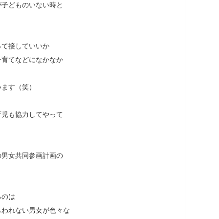
が子どものいない時と
って接していいか
子育てなどになかなか
います（笑）
育児も協力してやって
の男女共同参画計画の
。
るのは
らわれない男女が色々な