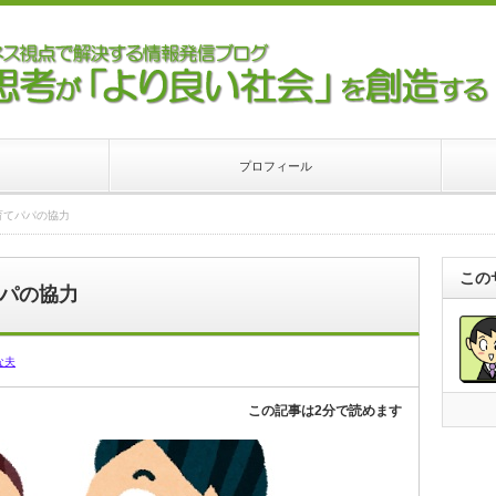
プロフィール
育てパパの協力
この
パの協力
な夫
この記事は2分で読めます