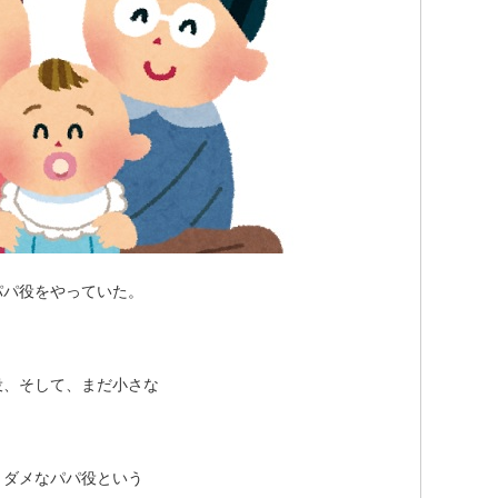
パパ役をやっていた。
役、そして、まだ小さな
、ダメなパパ役という