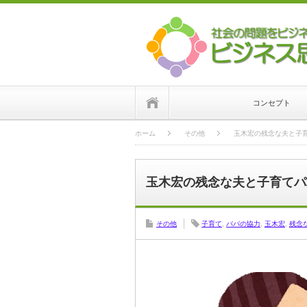
ホーム
コンセプト
ホーム
その他
玉木宏の残念な夫と子
玉木宏の残念な夫と子育てパ
その他
子育て
,
パパの協力
,
玉木宏
,
残念