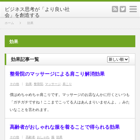
rss
twitter
m
ホーム
効果
効果
効果記事一覧
整骨院のマッサージによる肩こり解消効果
その他
効果
,
整骨院
,
マッサージ
,
肩こり
僕はめちゃめちゃ肩こりです。マッサージのお店なんかに行くといつも
「ガチガチですね！ここまでこってる人はあんまりいませんよ。」みた
いなことを言われます。
高齢者がおしゃれな服を着ることで得られる効果
その他
高齢者
,
おしゃれ
,
服
,
効果