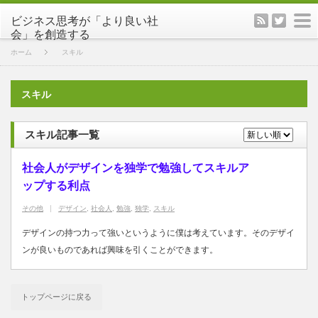
rss
twitter
m
ホーム
スキル
スキル
スキル記事一覧
社会人がデザインを独学で勉強してスキルア
ップする利点
その他
デザイン
,
社会人
,
勉強
,
独学
,
スキル
デザインの持つ力って強いというように僕は考えています。そのデザイ
ンが良いものであれば興味を引くことができます。
トップページに戻る